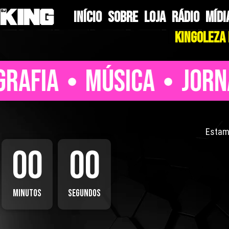
Ir
INÍCIO
SOBRE
LOJA
RÁDIO
MÍDI
para
Kingoleza 
o
conteúdo
OGRAFIA
MÚSICA
JOR
Estamo
00
00
Minutos
Segundos