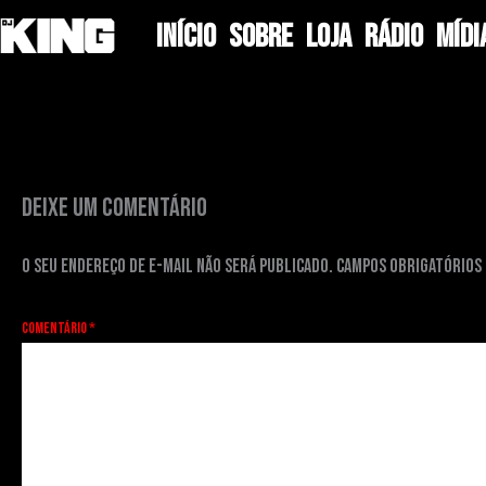
Ir
INÍCIO
SOBRE
LOJA
RÁDIO
MÍDI
para
Deixe um comentário
/ Por
CarlosKing
/
24 de julho de 2025
o
conteúdo
Deixe um comentário
O seu endereço de e-mail não será publicado.
Campos obrigatórios
Comentário
*